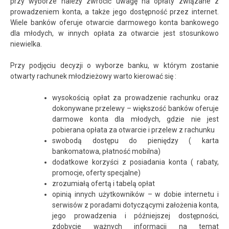
przy wyborze należy zwrócić uwagę na opłaty związane z
prowadzeniem konta, a także jego dostępność przez internet.
Wiele banków oferuje otwarcie darmowego konta bankowego
dla młodych, w innych opłata za otwarcie jest stosunkowo
niewielka.
Przy podjęciu decyzji o wyborze banku, w którym zostanie
otwarty rachunek młodzieżowy warto kierować się :
wysokością opłat za prowadzenie rachunku oraz
dokonywane przelewy – większość banków oferuje
darmowe konta dla młodych, gdzie nie jest
pobierana opłata za otwarcie i przelew z rachunku
swobodą dostępu do pieniędzy ( karta
bankomatowa, płatność mobilna)
dodatkowe korzyści z posiadania konta ( rabaty,
promocje, oferty specjalne)
zrozumiałą ofertą i tabelą opłat
opinią innych użytkowników – w dobie internetu i
serwisów z poradami dotyczącymi założenia konta,
jego prowadzenia i późniejszej dostępności,
zdobycie ważnych informacji na temat