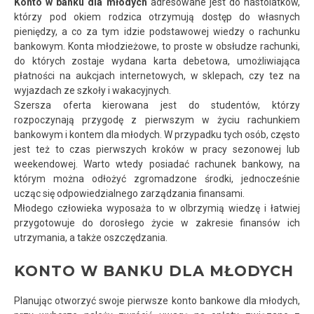
Konto w banku dla młodych
adresowane jest do nastolatków,
którzy pod okiem rodzica otrzymują dostęp do własnych
pieniędzy, a co za tym idzie podstawowej wiedzy o rachunku
bankowym. Konta młodzieżowe, to proste w obsłudze rachunki,
do których zostaje wydana karta debetowa, umożliwiająca
płatności na aukcjach internetowych, w sklepach, czy tez na
wyjazdach ze szkoły i wakacyjnych.
Szersza oferta kierowana jest do studentów, którzy
rozpoczynają przygodę z pierwszym w życiu rachunkiem
bankowym i kontem dla młodych. W przypadku tych osób, często
jest też to czas pierwszych kroków w pracy sezonowej lub
weekendowej. Warto wtedy posiadać rachunek bankowy, na
którym można odłożyć zgromadzone środki, jednocześnie
ucząc się odpowiedzialnego zarządzania finansami.
Młodego człowieka wyposaża to w olbrzymią wiedzę i łatwiej
przygotowuje do dorosłego życie w zakresie finansów ich
utrzymania, a także oszczędzania.
KONTO W BANKU DLA MŁODYCH
Planując otworzyć swoje pierwsze konto bankowe dla młodych,