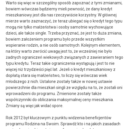
Warto się więc w szczególny sposób zapoznać z tymi zmianami,
bowiem wówczas będziemy mieli pewność, że dany kredyt
mieszkaniowy jest dla nas rzeczywiście korzystny. W głównej
mierze warto zaznaczyć, że teraz ubiegać się o kredyt tego typu
mogą nie tylko małżeństwa i osoby samotnie wychowujące
dzieci, ale także single. Trzeba przyznać, że jest to duża zmiana,
bowiem założeniem programu było przede wszystkim
wspieranie rodzin, a nie osób samotnych. Kolejnym elementem,
na który warto zwrócić uwagę jest to, że wcześniej nie było
żadnych ograniczeń wiekowych związanych z zawieraniem tego
typu kredytu. Teraz takie ograniczenia występują i jest to nie
więcej niż trzydzieści pięć lat. Jeżeli o kredyt mieszkaniowy z
dopłatą stara się małżeństwo, to liczy się wówczas wiek
młodszego z nich. Ustalone zostały także w nowej ustawie
powierzchnie dla mieszkań singli ze względu na to, że zostali oni
wprowadzeni do programu. Zmienione zostały także
współczynniki do obliczania maksymalnej ceny mieszkania.
Zmiany są więc jak widać spore.
Rok 2012 był kluczowym z punktu widzenia beneficjentów
programu Rodzina na Swoim. Sprawdź kto i na jakich zasadach