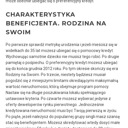
może obecnie ubiegać się o preferencyjny kredyt.
CHARAKTERYSTYKA
BENEFICJENTA. RODZINA NA
SWOIM
Po pierwsze sprawdź metrykę urodzenia i jeżeli mieścisz się w
widełkach do 35 lat możesz ubiegać się o pomocowy kredyt.
Wychowując samotnie dziecko nie musisz tego robić. Po drugie
pamiętaj o pośpiechu. O preferencyjny kredyt możesz ubiegać
się do końca grudnia 2012 roku. Po tym okresie skończy się era
Rodziny na Swoim. Po trzecie, niestety będziesz musiał
pogodzić się z mniejszymi limitami określającymi maksymalną
wartość nieruchomości, którą obejmuje program pomocy.
Nastaw się na długie poszukiwania lokalu spełniającego
ustawowe kryteria. Po czwarte możesz wybierać jedynie z
oferty deweloperów rynku pierwotnego. Jednocześnie
kredytowana nieruchomość musi być Twoją pierwszą w życiu.
Po piąte, jeżeli należysz do popularnej grupy singli masz szansę
stać się beneficjentem. Możesz skredytować wtedy dosyć małe