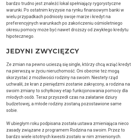
bardzo trudno jest znaleźć lokal spełniający rygorystyczne
warunki. Po ostatnim kryzysie na rynku finansowym banki w
wielu przypadkach podniosły swoje marże i kredyt na
preferencyjnych warunkach po zakończeniu ośmioletniego
okresu pomocy może być nawet droższy od zwykłego kredytu
hipotecznego.
JEDYNI ZWYCIĘZCY
Ze zmian na pewno ucieszą się single, którzy chcą wziąć kredyt
na pierwszą w życiu nieruchomość. Oni obecnie też mogą
skorzystać z możliwości rodziny na swoim. Niestety rząd
uchwalił, że kran z pieniędzmi zostanie zakręcony, a rodzina na
swoim zmiany to schyłkowy etap funkcjonowania pomocy dla
młodych osób. Teraz przyszedł czas na załatanie dziury
budżetowej, a młode rodziny zostaną pozostawione same
sobie.
W ubiegłym roku podpisana została ustawa zmieniająca nieco
zasady związane z programem Rodzina na swoim. Przez to
bardzo wiele istotnych kwestii zostało w nim zmienionych.