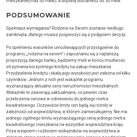
mieszkanie(max 50 mkw), a dopłatę dostaniesz do 30 mkw.
PODSUMOWANIE
Spełniasz wymagania? Rodzina na Swoim zostanie niedługo
zamknięta, dlatego musisz pośpieszyć się z podjęciem decyzji.
Po spełnieniu warunków umożliwiających przystąpienie do
programu „rodzina na swoim” i zapoznaniu się z najtańszą
propozycją danego banku, będziemy mieli w końcu możliwość
otrzymania korzystnego kredytu na zakup mieszkania.
Przydzielenie kredytu i skala jego wysokości jest zależna od kilku
czynników. Jednym z nich jest wskaźnik programu
wyznaczający aktualne ceny nieruchomości mieszkalnych.
Wskaźniki te zawierają uaktualniane, co pewien czas
przeliczenia cenowe w odniesieniu do jednego metra
kwadratowego. Oczywiście limity cen będą się różniły w
zależności od województwa, w którym zamieszkujemy. Nie ma
jednego ogólnego limitu wyznaczającego cenę jednego metra
kwadratowego mieszkania na wszystkie województwa kraju.
Poza wzięciem i rozbiciem wskaźników na województwa w